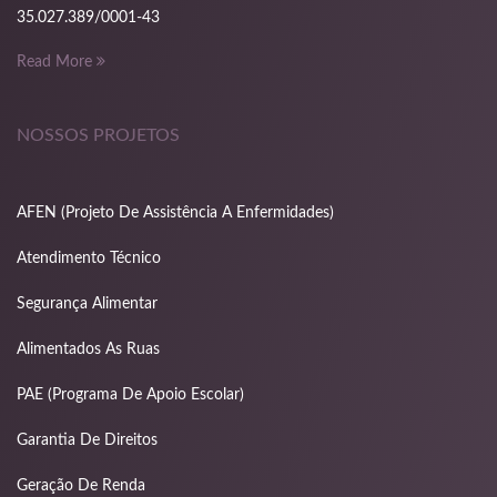
ets10 giriş
35.027.389/0001-43
osonolovont
Read More
eritking
NOSSOS PROJETOS
xbet
randpashabet
AFEN (Projeto De Assistência A Enfermidades)
ilanbahis
Atendimento Técnico
izipal
Segurança Alimentar
dcasino giriş
Alimentados As Ruas
d film izle
PAE (Programa De Apoio Escolar)
ariobet
Garantia De Direitos
urkbet giriş
Geração De Renda