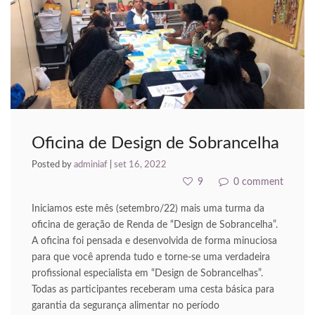
acklink panel
acklink Panel
lluminati
acklink
acklink Panel
Oficina de Design de Sobrancelha
acklink
Posted by
adminiaf
|
set 16, 2022
acklink panel
9
0 comment
acklink Panel
Iniciamos este mês (setembro/22) mais uma turma da
oficina de geração de Renda de “Design de Sobrancelha”.
acklink Panel
A oficina foi pensada e desenvolvida de forma minuciosa
para que você aprenda tudo e torne-se uma verdadeira
acklink Panel
profissional especialista em “Design de Sobrancelhas”.
Todas as participantes receberam uma cesta básica para
asal Oku
garantia da segurança alimentar no período