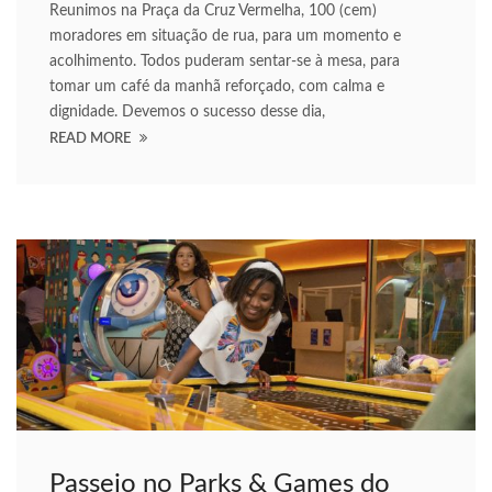
acklink panel
Reunimos na Praça da Cruz Vermelha, 100 (cem)
moradores em situação de rua, para um momento e
acklink Panel
acolhimento. Todos puderam sentar-se à mesa, para
tomar um café da manhã reforçado, com calma e
acklink panel
dignidade. Devemos o sucesso desse dia,
acklink panel
READ MORE
acklink Panel
acklink Panel
acklink panel
acklink panel
acklink panel
acklink satın al
acklink satın al
Passeio no Parks & Games do