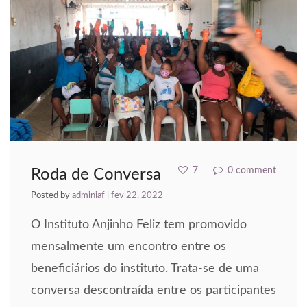
eneme bonusu veren siteler
ıbrıs escort
etpark giriş
avibet, mavibet giriş
dcasino giriş
uy cocaine
7
0 comment
Roda de Conversa
apanca escort
Posted by
adminiaf
|
fev 22, 2022
xbet giriş
O Instituto Anjinho Feliz tem promovido
mensalmente um encontro entre os
estgeld
beneficiários do instituto. Trata-se de uma
ojobet giriş
conversa descontraída entre os participantes