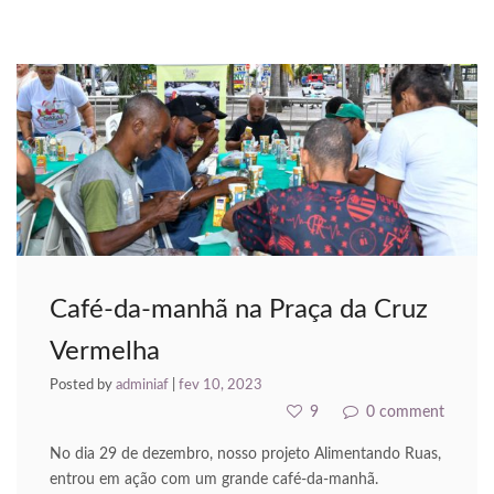
acklink panel
acklink panel
acklink panel
acklink Panel
acklink panel
acklink giriş
Café-da-manhã na Praça da Cruz
acklink panel
Vermelha
acklink Panel
Posted by
adminiaf
|
fev 10, 2023
acklink panel
9
0 comment
acklink panel
No dia 29 de dezembro, nosso projeto Alimentando Ruas,
entrou em ação com um grande café-da-manhã.