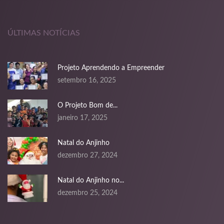
oliganbet giriş
idden wiki
ÚLTIMAS NOTÍCIAS
dcasino
Projeto Aprendendo a Empreender
ojobet
setembro 16, 2025
oliganbet
O Projeto Bom de...
acklink Panel
janeiro 17, 2025
xbet
Natal do Anjinho
erdivan escort
dezembro 27, 2024
Natal do Anjinho no...
dezembro 25, 2024