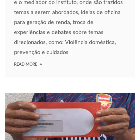
vrupabet
e o mediador do instituto, onde são trazidos
temas a serem abordados, ideias de oficina
arsbahis
para geração de renda, troca de
oliganbet
experiências e debates sobre temas
oliganbet
direcionados, como: Violência doméstica,
prevenção e cuidados
asibom
READ MORE
ozol puff
dos koruma
oliganbet güncel giriş
razzers
obinbet
oliganbet