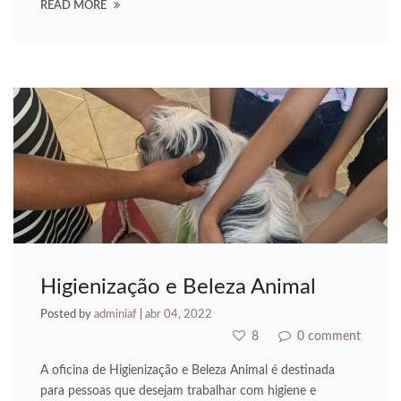
READ MORE
acklink Panel
dcasino
asibom giriş
akitbahis
eneme bonusu
eneme bonusu
eneme bonusu
Higienização e Beleza Animal
eneme bonusu
Posted by
adminiaf
|
abr 04, 2022
ealbahis
8
0 comment
ealbahis
A oficina de Higienização e Beleza Animal é destinada
para pessoas que desejam trabalhar com higiene e