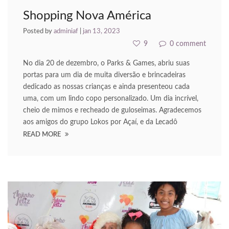
acklink Panel
Shopping Nova América
acklink panel
Posted by
adminiaf
|
jan 13, 2023
9
0 comment
acklink panel
No dia 20 de dezembro, o Parks & Games, abriu suas
acklink Panel
portas para um dia de muita diversão e brincadeiras
dedicado as nossas crianças e ainda presenteou cada
acklink panel
uma, com um lindo copo personalizado. Um dia incrível,
cheio de mimos e recheado de guloseimas. Agradecemos
acklink panel
aos amigos do grupo Lokos por Açaí, e da Lecadô
READ MORE
acklink panel
acklink panel
acklink panel
acklink panel
acklink panel