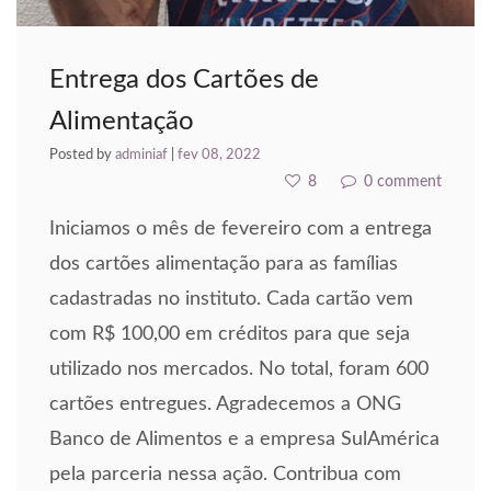
asibom giris
arsbahis
Entrega dos Cartões de
dcasino giriş
Alimentação
ixbet
Posted by
adminiaf
|
fev 08, 2022
8
0 comment
ojobet
Iniciamos o mês de fevereiro com a entrega
scort bayan
dos cartões alimentação para as famílias
oliganbet güncel giriş
cadastradas no instituto. Cada cartão vem
com R$ 100,00 em créditos para que seja
ubidy
utilizado nos mercados. No total, foram 600
alite yönetim sistemi
cartões entregues. Agradecemos a ONG
ubidy
Banco de Alimentos e a empresa SulAmérica
pela parceria nessa ação. Contribua com
izipal