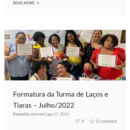
READ MORE
acklink
acklink panel
acklink panel
acklink panel
acklink Panel
acklink
acklink
acklink
Formatura da Turma de Laços e
acklink panel
Tiaras – Julho/2022
acklink panel
Posted by
adminiaf
|
ago 17, 2022
9
0 comment
acklink