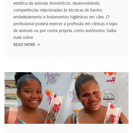
vrupabet
estética de animais domésticos, desenvolvendo
competências relacionadas às técnicas de banho,
vrupabet
embelezamento e tratamentos higiênicos em cães. O
profissional poderá exercer a profissão em clínicas e lojas
areasbet
de animais ou por conta própria, como autônomo. Saiba
asibom giris
mais sobre
READ MORE
asibom giris
nblocked games
arn money link shortener
orno
ekabet
etebet
orno