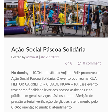
acklink panel
acklink panel
acklink panel
acklink panel
acklink panel
Ação Social Páscoa Solidária
acklink panel
Posted by
adminiaf
|
abr 29, 2022
8
0 comment
acklink panel
No domingo, 10/04, o Instituto Anjinho Feliz promoveu a
acklink panel
Ação Social Páscoa Solidária. O evento ocorreu na RUA
HEITOR CARRILHO – CIDADE NOVA – RJ. Esse evento
acklink panel
teve como finalidade levar aos nossos assistidos e ao
público em geral, serviços básicos como: Aferição de
asal oku
pressão arterial, verificação de glicose; atendimento pelo
CRAS; orientação jurídica; atendimento
acklink satın al