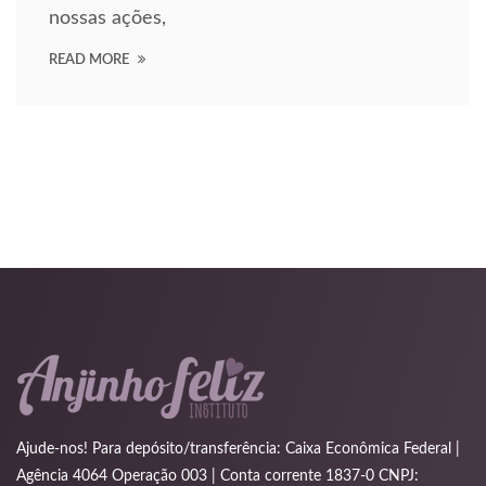
nossas ações,
etpark
READ MORE
ojobet giriş
orno
eyzaj Antalya
ptv satın al
atbet
sansörlü Nakliyat
dcasino
iltonbet
ets10
Ajude-nos! Para depósito/transferência: Caixa Econômica Federal |
Agência 4064 Operação 003 | Conta corrente 1837-0 CNPJ: