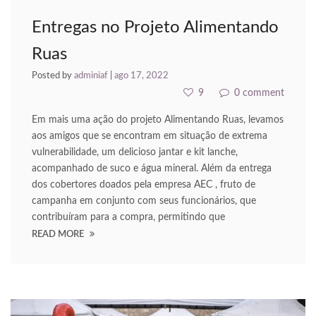
acklink panel
Entregas no Projeto Alimentando
acklink panel
Ruas
acklink panel
Posted by
adminiaf
|
ago 17, 2022
acklink panel
9
0 comment
acklink panel
Em mais uma ação do projeto Alimentando Ruas, levamos
aos amigos que se encontram em situação de extrema
acklink panel
vulnerabilidade, um delicioso jantar e kit lanche,
acompanhado de suco e água mineral. Além da entrega
acklink panel
dos cobertores doados pela empresa AEC , fruto de
campanha em conjunto com seus funcionários, que
acklink
contribuíram para a compra, permitindo que
READ MORE
acklink panel
acklink panel
acklink panel