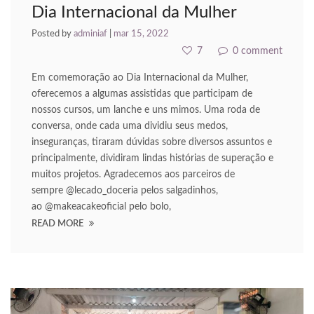
Dia Internacional da Mulher
dcasino giriş
Posted by
adminiaf
|
mar 15, 2022
asacasino
7
0 comment
randpashabet
Em comemoração ao Dia Internacional da Mulher,
oferecemos a algumas assistidas que participam de
ethiye escort
nossos cursos, um lanche e uns mimos. Uma roda de
conversa, onde cada uma dividiu seus medos,
ulibet
inseguranças, tiraram dúvidas sobre diversos assuntos e
uperbetin giris
principalmente, dividiram lindas histórias de superação e
muitos projetos. Agradecemos aos parceiros de
dcasino
sempre @lecado_doceria pelos salgadinhos,
ao @makeacakeoficial pelo bolo,
dcasino giriş
READ MORE
dcasino
asibom
acking Forum