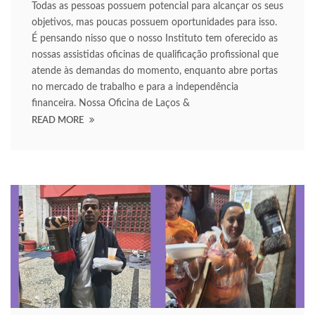
Todas as pessoas possuem potencial para alcançar os seus
acklink
objetivos, mas poucas possuem oportunidades para isso.
É pensando nisso que o nosso Instituto tem oferecido as
uy Hacklink
nossas assistidas oficinas de qualificação profissional que
atende às demandas do momento, enquanto abre portas
acklink
no mercado de trabalho e para a independência
financeira. Nossa Oficina de Laços &
acklink
READ MORE
acklink satın al
acklink panel
acklink panel
acklink panel
acklink panel
acklink panel