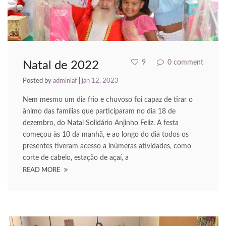
acklink panel
acklink panel
acklink panel
9
0 comment
Natal de 2022
acklink panel
Posted by
adminiaf
|
jan 12, 2023
acklink panel
Nem mesmo um dia frio e chuvoso foi capaz de tirar o
ânimo das famílias que participaram no dia 18 de
acklink panel
dezembro, do Natal Solidário Anjinho Feliz. A festa
começou às 10 da manhã, e ao longo do dia todos os
acklink panel
presentes tiveram acesso a inúmeras atividades, como
corte de cabelo, estação de açaí, a
acklink panel
READ MORE
acklink panel
acklink panel