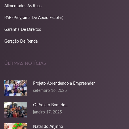
ink panel
Alimentados As Ruas
ink panel
PAE (Programa De Apoio Escolar)
ink panel
Garantia De Direitos
ink panel
Geração De Renda
ink panel
ink panel
ÚLTIMAS NOTÍCIAS
ink panel
Projeto Aprendendo a Empreender
ink
setembro 16, 2025
ink panel
O Projeto Bom de...
ink panel
janeiro 17, 2025
ink panel
Natal do Anjinho