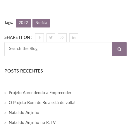
ink panel
ink Panel
Tags:
2022
Notícia
nati
ink
SHARE IT ON :
ink Panel
ink
POSTS RECENTES
ink panel
ink Panel
Projeto Aprendendo a Empreender
ink Panel
O Projeto Bom de Bola está de volta!
ink Panel
Natal do Anjinho
Natal do Anjinho no RJTV
l Oku