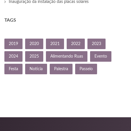
Inauguração da instalação das placas solares
ink
ink panel
TAGS
ink panel
ink panel
2019
2020
2021
2022
2023
ink Panel
2024
2025
Alimentando Ruas
Evento
ink
Festa
Notícia
Palestra
Passeio
ink
ink
ink panel
ink panel
ink