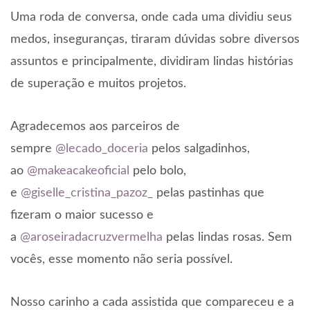
ink panel
Uma roda de conversa, onde cada uma dividiu seus
ink Panel
medos, inseguranças, tiraram dúvidas sobre diversos
ink panel
assuntos e principalmente, dividiram lindas histórias
de superação e muitos projetos.
ink panel
ink Panel
Agradecemos aos parceiros de
ink Panel
sempre
@lecado_doceria
pelos salgadinhos,
ao
@makeacakeoficial
pelo bolo,
ink panel
e
@giselle_cristina_pazoz_
pelas pastinhas que
ink panel
fizeram o maior sucesso e
ink panel
a
@aroseiradacruzvermelha
pelas lindas rosas. Sem
vocês, esse momento não seria possível.
ink satın al
ink satın al
Nosso carinho a cada assistida que compareceu e a