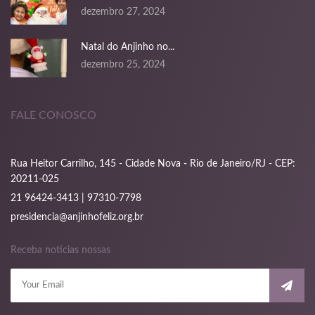
ink panel
dezembro 27, 2024
ink panel
Natal do Anjinho no...
dezembro 25, 2024
ink panel
ink panel
FALE CONOSCO
ink panel
ink panel
Rua Heitor Carrilho, 145 - Cidade Nova - Rio de Janeiro/RJ - CEP:
20211-025
ink panel
21 96424-3413 | 97310-7798
ink panel
presidencia@anjinhofeliz.org.br
ink panel
Receba notícias nossas
l oku
ink satın al