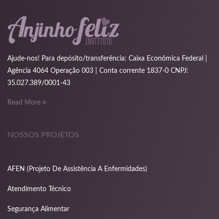
ink
acklink
ink
Ajude-nos! Para depósito/transferência: Caixa Econômica Federal |
Agência 4064 Operação 003 | Conta corrente 1837-0 CNPJ:
ink
35.027.389/0001-43
ink satın al
Read More
ink panel
NOSSOS PROJETOS
ink panel
ink panel
AFEN (Projeto De Assistência A Enfermidades)
ink panel
Atendimento Técnico
ink panel
Segurança Alimentar