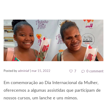
ink panel
ink panel
ink panel
ink Panel
ink panel
ink giriş
ink panel
Posted by
adminiaf
|
mar 15, 2022
7
0 comment
ink Panel
Em comemoração ao Dia Internacional da Mulher,
ink panel
oferecemos a algumas assistidas que participam de
ink panel
nossos cursos, um lanche e uns mimos.