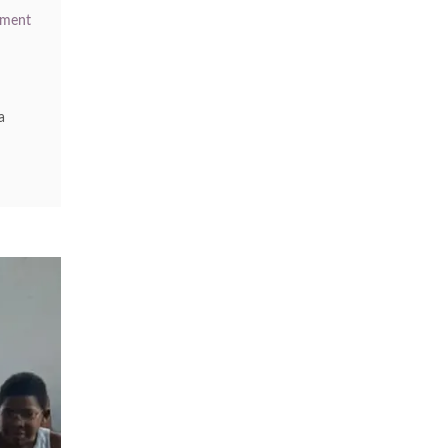
ment
a