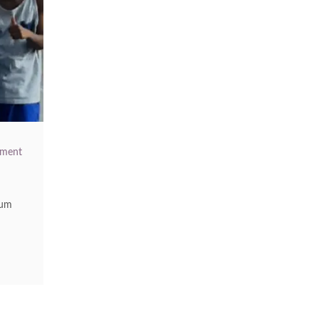
ment
 um