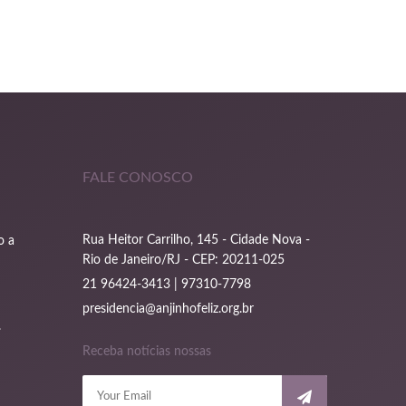
FALE CONOSCO
Rua Heitor Carrilho, 145 - Cidade Nova -
o a
Rio de Janeiro/RJ - CEP: 20211-025
21 96424-3413 | 97310-7798
presidencia@anjinhofeliz.org.br
.
Receba notícias nossas