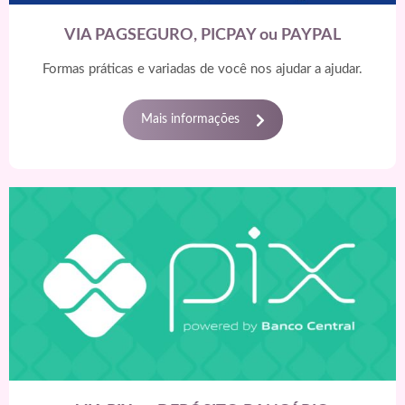
anel
VIA PAGSEGURO, PICPAY ou PAYPAL
anel
Formas práticas e variadas de você nos ajudar a ajudar.
anel
anel
Mais informações
anel
anel
anel
anel
anel
anel