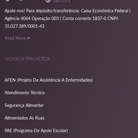
i
Ajude-nos! Para depósito/transferência: Caixa Econômica Federal |
Agência 4064 Operação 003 | Conta corrente 1837-0 CNPJ:
35.027.389/0001-43
Read More
anel
NOSSOS PROJETOS
AFEN (Projeto De Assistência A Enfermidades)
scort
Atendimento Técnico
i izle
Segurança Alimentar
Alimentados As Ruas
PAE (Programa De Apoio Escolar)