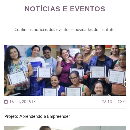
NOTÍCIAS E EVENTOS
ris
Confira as notícias dos eventos e novidades do instituto,
ris
 games
 link shortener
16 set, 2025
13
13
0
Projeto Aprendendo a Empreender
riş