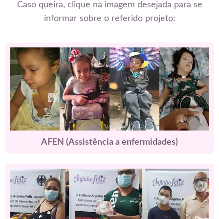
anel
Caso queira, clique na imagem desejada para se
informar sobre o referido projeto:
anel
anel
anel
anel
anel
anel
AFEN (Assistência a enfermidades)
anel
anel
tın al
tın al