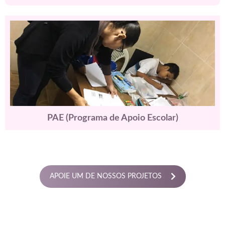
anel
anel
anel
anel
PAE (Programa de Apoio Escolar)
anel
APOIE UM DE NOSSOS PROJETOS
anel