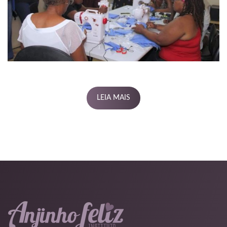
ont
abet
LEIA MAIS
riş
iş