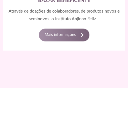
BAZAR BENEFICENTE
anel
Através de doações de colaboradores, de produtos novos e
seminovos, o Instituto Anjinho Feliz…
Mais informações
onusu
onusu
onusu
onusu