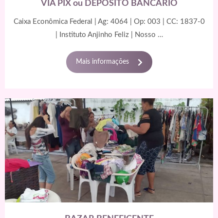
VIA PIX ou DEPÓSITO BANCÁRIO
anel
Caixa Econômica Federal | Ag: 4064 | Op: 003 | CC: 1837-0
anel
| Instituto Anjinho Feliz | Nosso …
anel
Mais informações
anel
anel
anel
anel
anel
anel
tın al