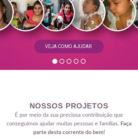
anel
anel
anel
anel
anel
riş
anel
anel
NOSSOS PROJETOS
anel
É por meio da sua preciosa contribuição que
conseguimos ajudar muitas pessoas e famílias.
Faça
anel
parte desta corrente do bem!