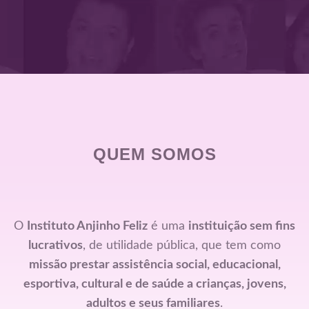
riş
yan
QUEM SOMOS
güncel giriş
etim sistemi
O
Instituto Anjinho Feliz
é uma
instituição sem fins
lucrativos
, de utilidade pública, que tem como
missão prestar assistência social, educacional,
ş
esportiva, cultural e de saúde a crianças, jovens,
adultos e seus familiares
.