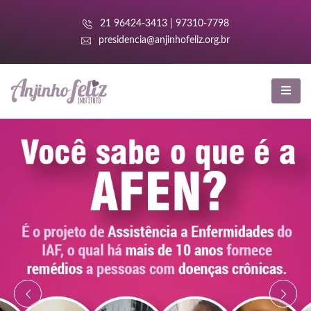
anel
21 96424-3413 | 97310-7798
anel
presidencia@anjinhofeliz.org.br
aketleri
anel
anel
anel
anel