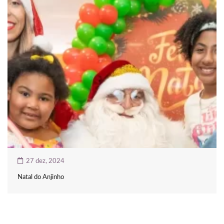
rt
ş
avibet giriş
riş
ne
scort
27 dez, 2024
Natal do Anjinho
ş