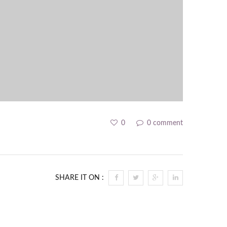
0
0 comment
SHARE IT ON :