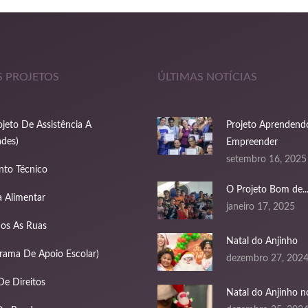
 PROJETOS
ÚLTIMAS NOTÍCIAS
jeto De Assistência A
Projeto Aprendend
des)
Empreender
setembro 16, 2025
nto Técnico
O Projeto Bom de..
 Alimentar
janeiro 17, 2025
dos As Ruas
Natal do Anjinho
rama De Apoio Escolar)
dezembro 27, 202
De Direitos
Natal do Anjinho no