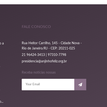
FALE CONOSCO
Rua Heitor Carrilho, 145 - Cidade Nova -
o a
Rio de Janeiro/RJ - CEP: 20211-025
21 96424-3413 | 97310-7798
presidencia@anjinhofeliz.org.br
.
Receba notícias nossas
4
...